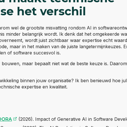
se het verschil
arom wel de grootste misvatting rondom AI in softwareontwi
is minder belangrijk wordt. Ik denk dat het omgekeerde wa
verneemt, wordt juist zichtbaar waar expertise echt waarde
ode, maar in het maken van de juiste langetermijnkeuzes. E
alen of software succesvol is.
er bouwen, maar bepaalt niet wat de beste keuze is. Daaro
wikkeling binnen jouw organisatie? Ik ben benieuwd hoe ju
echnische expertise en kwaliteit.
(opent externe website)
(2026). Impact of Generative AI in Software Deve
DORA