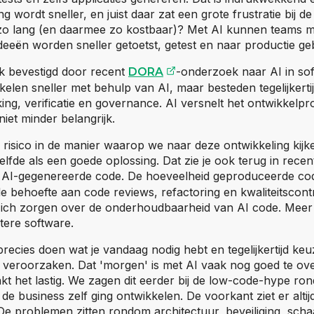
g wordt sneller, en juist daar zat een grote frustratie bij 
 zo lang (en daarmee zo kostbaar)? Met AI kunnen teams me
ideeën worden sneller getoetst, getest en naar productie ge
(opent externe website
k bevestigd door recent
-onderzoek naar AI in sof
DORA
kelen sneller met behulp van AI, maar besteden tegelijkert
ing, verificatie en governance. AI versnelt het ontwikkelp
iet minder belangrijk.
n risico in de manier waarop we naar deze ontwikkeling kij
tzelfde als een goede oplossing. Dat zie je ook terug in rec
t externe website)
AI-gegenereerde code. De hoeveelheid geproduceerde co
t de behoefte aan code reviews, refactoring en kwaliteitscont
ich zorgen over de onderhoudbaarheid van AI code. Meer
tere software.
precies doen wat je vandaag nodig hebt en tegelijkertijd keu
eroorzaken. Dat 'morgen' is met AI vaak nog goed te over
kt het lastig. We zagen dit eerder bij de low-code-hype ron
e business zelf ging ontwikkelen. De voorkant ziet er altijd
De problemen zitten rondom architectuur, beveiliging, scha