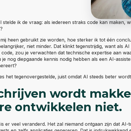
kel stelde ik de vraag: als iedereen straks code kan maken, w
s?
mij heen gebruikt zie worden, hoe sterker ik tot één concl
langrijker, niet minder. Dat klinkt tegenstrijdig, want als A
an code, zou je verwachten dat technische expertise aan w
je nog diepgaande kennis nodig hebben als een AI-assistent
ereert?
s het tegenovergestelde, juist omdat AI steeds beter wordt
chrijven wordt makkel
re ontwikkelen niet.
is er veel veranderd. Het zal niemand ontgaan zijn dat AI-
tests en zelfs applicaties genereren. Dat is indrukwekkend