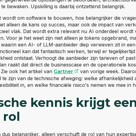
 te bewaken. Upskilling is daarbij ontzettend belangrijk.
t wordt om software te bouwen, hoe belangrijker die vrag
niet alleen de kans op succes, maar ook de impact van ver
ieel vlak. Dat wordt extra relevant nu AI onderdeel wordt v
n. Voor je het weet zijn niet alleen je tokens opgebrand, m
 waarin een AI- of LLM-aanbieder diep verweven zit in een
tioneel kan dat fantastisch werken, terwijl er tegelijkertijd
jkheid ontstaat. Verhoogt die aanbieder zijn tarieven of past h
dan raakt dat direct de businesscase en de operationele ko
(opent externe websit
 Zie ook het artikel van
van vorige week. Daarom
Gartner
 te zijn van de technische afweging: welke afhankelijkheid
ibiliteit in, en welke financiële risico's nemen we mee in 
sche kennis krijgt ee
 rol
us belangrijker, alleen verschuift de rol van hun expertise