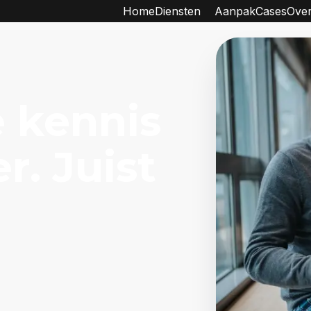
Home
Diensten
Aanpak
Cases
Over
 kennis
r. Juist