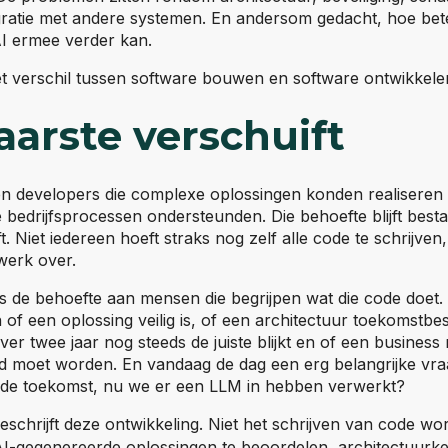
ratie met andere systemen. En andersom gedacht, hoe beter
AI ermee verder kan.
et verschil tussen software bouwen en software ontwikkele
aarste verschuift
en developers die complexe oplossingen konden realiseren
bedrijfsprocessen ondersteunden. Die behoefte blijft best
t. Niet iedereen hoeft straks nog zelf alle code te schrijve
werk over.
 is de behoefte aan mensen die begrijpen wat die code doet
f een oplossing veilig is, of een architectuur toekomstbest
er twee jaar nog steeds de juiste blijkt en of een business
moet worden. En vandaag de dag een erg belangrijke vraa
in de toekomst, nu we er een LLM in hebben verwerkt?
opent externe website)
eschrijft deze ontwikkeling. Niet het schrijven van code wo
I-gegenereerde oplossingen te beoordelen, architectuurk