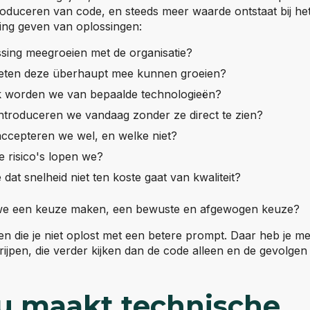
produceren van code, en steeds meer waarde ontstaat bij he
ting geven van oplossingen:
sing meegroeien met de organisatie?
eten deze überhaupt mee kunnen groeien?
k worden we van bepaalde technologieën?
 introduceren we vandaag zonder ze direct te zien?
 accepteren we wel, en welke niet?
e risico's lopen we?
at snelheid niet ten koste gaat van kwaliteit?
we een keuze maken, een bewuste en afgewogen keuze?
en die je niet oplost met een betere prompt. Daar heb je 
rijpen, die verder kijken dan de code alleen en de gevolge
nu maakt technische