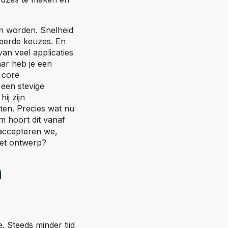
en worden. Snelheid
keerde keuzes. En
an veel applicaties
aar heb je een
 core
 een stevige
ij zijn
sten. Precies wat nu
e)
 hoort dit vanaf
 accepteren we,
het ontwerp?
n
. Steeds minder tijd