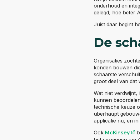
onderhoud en integ
gelegd, hoe beter 
Juist daar begint h
De sch
Organisaties zocht
konden bouwen die 
schaarste verschuif
groot deel van dat 
Wat niet verdwijnt,
kunnen beoordelen o
technische keuze ov
überhaupt gebouwd 
applicatie nu, en 
(
Ook
b
McKinsey
het vermogen om A