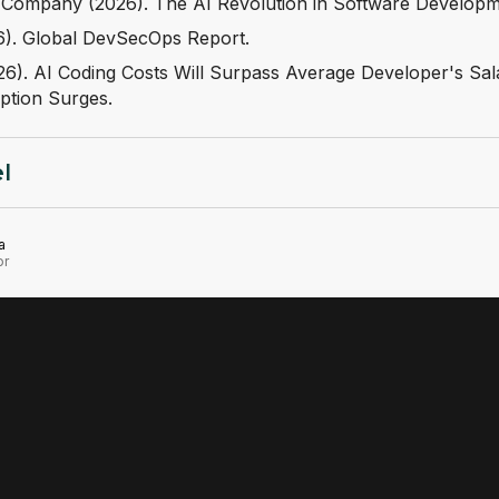
pent externe website)
Company (2026). The AI Revolution in Software Developm
t externe website)
). Global DevSecOps Report.
ent externe website)
6). AI Coding Costs Will Surpass Average Developer's Sal
tion Surges.
el
a
or