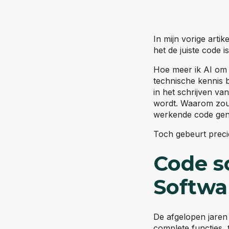
In mijn vorige arti
het de juiste code i
Hoe meer ik AI om 
technische kennis be
in het schrijven v
wordt. Waarom zou 
werkende code gen
Toch gebeurt precie
Code s
Softwa
De afgelopen jaren 
complete functies, 