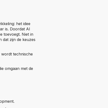
kkeling: het idee
ar is. Doordat AI
 toevoegt. Niet in
n dat zijn de keuzes
m wordt technische
llie omgaan met de
lopment.