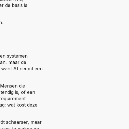
 de basis is
n.
 en systemen
aan, maar de
n, want AI neemt een
. Mensen die
endig is, of een
 requirement
g: wat kost deze
rdt schaarser, maar
euzes te maken en