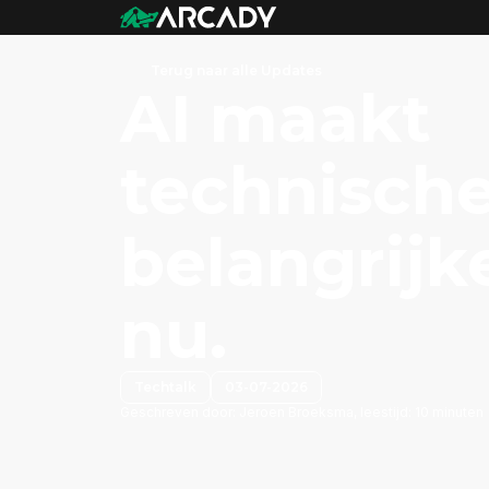
Terug naar alle Updates
AI maakt
technische
belangrijke
nu.
Techtalk
03-07-2026
Geschreven door:
Jeroen Broeksma, leestijd: 10 minuten