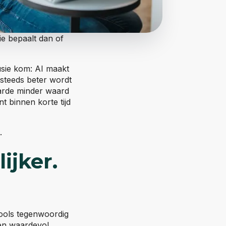
ie bepaalt dan of
usie kom: AI maakt
I steeds beter wordt
aarde minder waard
 binnen korte tijd
.
ijker.
tools tegenwoordig
 en waardevol.