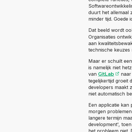
Softwareontwikkelin
duurt het allemaal
minder tijd. Goede 
Dat beeld wordt oo
Organisaties ontwik
aan kwaliteitsbewak
technische keuzes n
Maar er schuilt ee
is namelijk niet he
(open
van
naar 
GitLab
tegelijkertijd groei
developers maakt z
niet automatisch be
Een applicatie kan 
morgen problemen v
langere termijn maa
development', toen d
het probleem niet. 