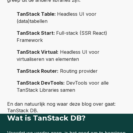
greep uit de andere libraries zijn:
TanStack Table:
Headless UI voor
(data)tabellen
TanStack Start:
Full-stack (SSR React)
Framework
TanStack Virtual:
Headless UI voor
virtualiseren van elementen
TanStack Router:
Routing provider
TanStack DevTools:
DevTools voor alle
TanStack Libraries samen
En dan natuurlijk nog waar deze blog over gaat:
TanStack DB.
Wat is TanStack DB?