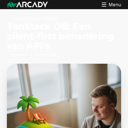
Menu
Terug naar alle Updates
TanStack DB: Een
client-first benadering
van API’s
Frontend
01-05-2026
Geschreven door:
Demiën Drost, leestijd: 20 minuten