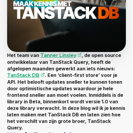
(opent externe webs
Het team van
, de open source
Tanner Linsley
ontwikkelaar van TanStack Query, heeft de
afgelopen maanden gewerkt aan iets nieuws:
(opent externe website)
. Een ‘client-first store’ voor je
TanStack DB
API. Het belooft updates sneller te kunnen tonen
door optimistische updates waardoor je hele
frontend sneller aan moet voelen. Inmiddels is de
library in Beta, binnenkort wordt versie 1.0 van
deze library verwacht. In deze blog wil ik je kennis
laten maken met TanStack DB en laten zien hoe
het verschilt van zijn grote broer, TanStack
Query.