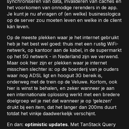
synchroniseren van data, invalideren van caches en
het voorkomen van onnodige rerenders in de app.
Je kunt je nu afvragen of (en welke) businesslogica
op de server zou moeten leven en welke in de client
kán leven.
Op de meeste plekken waar je het internet gebruikt
heb je het best wel goed: thuis met een rustig WiFi-
netwerk, op kantoor aan de kabel, in de supermarkt
op het 5G netwerk - in Nederland zijn we verwend.
Maar ook hier zijn er plekken waar je internet
misschien slechter is: op de boerderij van je ouders
waar nog ADSL ligt en hooguit 3G bereik is,
onderweg met de trein op de Veluwe. Kortom, ook
hier is winst te behalen, en zeker wanneer je aan
een internationale oplossing werkt met een bredere
doelgroep wil je niet dat wanneer je op ‘gelezen’
drukt bij een item, dat het langer dan 200ms duurt
totdat het vinkje daadwerkelijk verschijnt.
En dan:
optimistic updates
. Met TanStack Query