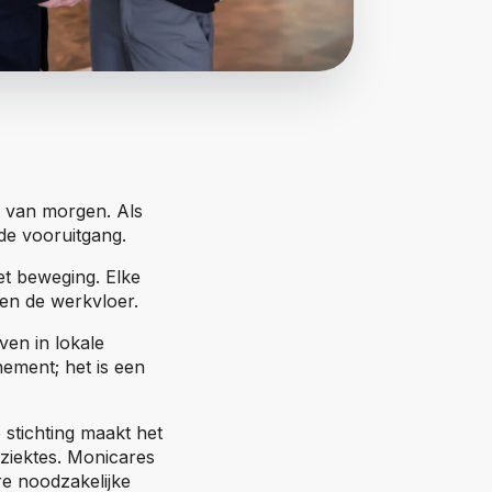
s van morgen. Als
de vooruitgang.
t beweging. Elke
en de werkvloer.
en in lokale
nement; het is een
stichting maakt het
 ziektes. Monicares
e noodzakelijke