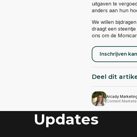
uitgaven te vergoed
anders aan hun ho
We willen bijdragen
draagt een steentj
ons om de Monicare
Inschrijven kan
Deel dit artik
Arcady Marketin
Content Markete
Updates