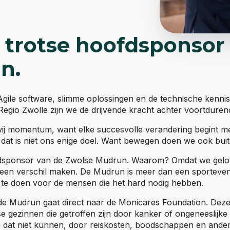
 trotse hoofdsponsor
n.
Agile software, slimme oplossingen en de technische kenni
Regio Zwolle zijn we de drijvende kracht achter voortduren
j momentum, want elke succesvolle verandering begint me
dat is niet ons enige doel. Want bewegen doen we ook buit
ofdsponsor van de Zwolse Mudrun. Waarom? Omdat we gelov
ht een verschil maken. De Mudrun is meer dan een sporteve
 te doen voor de mensen die het hard nodig hebben.
e Mudrun gaat direct naar de Monicares Foundation. Deze 
e gezinnen die getroffen zijn door kanker of ongeneeslijke
 dat niet kunnen, door reiskosten, boodschappen en ander