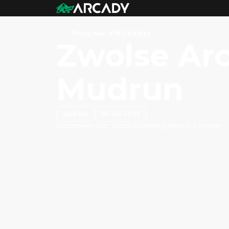
Terug naar alle Updates
Zwolse Ar
Mudrun
Update
04-04-2025
Geschreven door:
Arcady Marketing, leestijd: 2 minuten