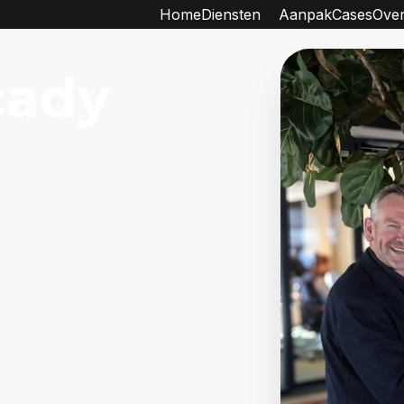
Home
Diensten
Aanpak
Cases
Over
cady