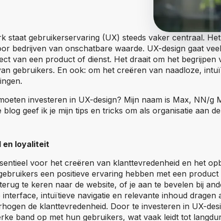
dperk staat gebruikerservaring (UX) steeds vaker centraal. H
oor bedrijven van onschatbare waarde. UX-design gaat veel
ect van een product of dienst. Het draait om het begrijpen
an gebruikers. En ook: om het creëren van naadloze, intuï
ingen.
oeten investeren in UX-design? Mijn naam is Max, NN/g M
 blog geef ik je mijn tips en tricks om als organisatie aan d
en loyaliteit
sentieel voor het creëren van klanttevredenheid en het 
 gebruikers een positieve ervaring hebben met een product o
erug te keren naar de website, of je aan te bevelen bij an
 interface, intuïtieve navigatie en relevante inhoud dragen 
erhogen de klanttevredenheid. Door te investeren in UX-de
erke band op met hun gebruikers, wat vaak leidt tot langduri