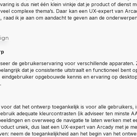
aring is dus niet één klein vinkje dat je product of dienst 
an veel complexe thema’s. Daar kan een UX-expert van Arcad
n, raad ik je aan om aandacht te geven aan de onderwerpen 
rp
iseer de gebruikerservaring voor verschillende apparaten. Z
elangrijk dat je consistentie uitstraalt en functioneel bent o
 eindgebruiker opgebouwde kennis en ervaring op deskto
.
voor dat het ontwerp toegankelijk is voor alle gebruikers, 
ebruik adequate kleurcontrasten (ik adviseer ten minste 
fbeeldingen en overweeg de navigatie te laten werken met e
 product uniek, dus laat een UX-expert van Arcady met je m
even: neem de toegankelijkheid aan het begin van het ontw