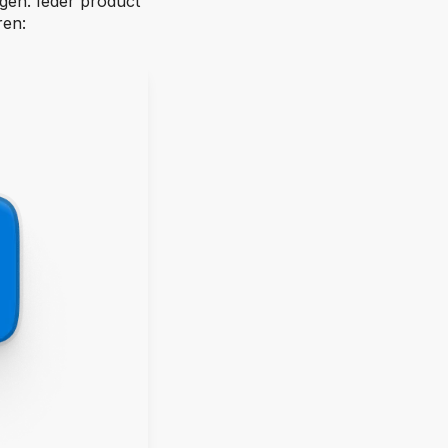
ngen. Ieder product
ren: