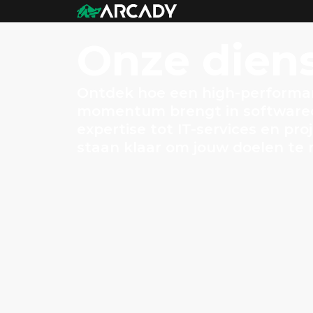
Onze
dien
Ontdek hoe een high-perform
momentum brengt in softwareon
expertise tot IT-services en pr
staan klaar om jouw doelen te r