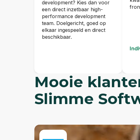
kwal
development? Kies dan voor
fron
een direct inzetbaar high-
performance development
team. Doelgericht, goed op
elkaar ingespeeld en direct
beschikbaar.
Ind
Mooie klante
High Performance
Development Team.
Slimme Softw