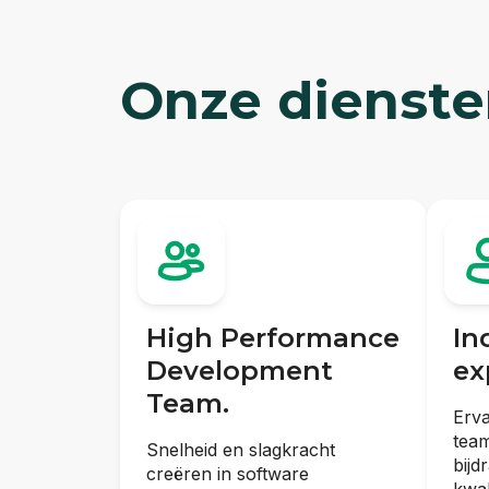
Onze
dienste
High Performance
In
Development
ex
Team.
Erva
team
Snelheid en slagkracht
bijd
creëren in software