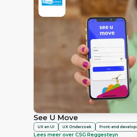
See U Move
UX en UI
UX Onderzoek
Front-end develo
Lees meer over CSG Reggesteyn