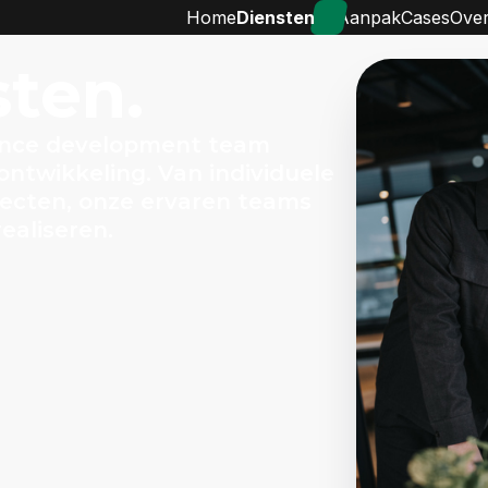
Home
Diensten
Aanpak
Cases
Over
sten.
ance development team
twikkeling. Van individuele
ojecten, onze ervaren teams
ealiseren.