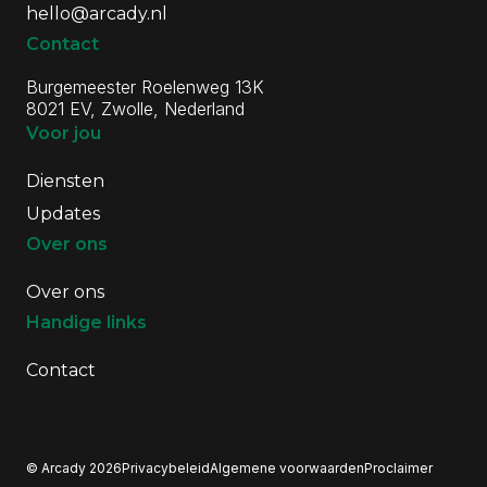
hello@arcady.nl
Juist nu.
landschappen
Contact
Lees update
Lees update
Burgemeester Roelenweg 13K
8021 EV, Zwolle, Nederland
Voor jou
Diensten
Updates
Over ons
Over ons
Handige links
Contact
© Arcady 2026
Privacybeleid
Algemene voorwaarden
Proclaimer