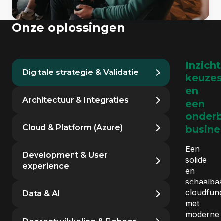
Onze
oplossingen
Inzicht
Digitale strategie & Validatie
keuze
en
Architectuur & Integraties
een
onder
Cloud & Platform (Azure)
busine
Een
Development & User
solide
experience
en
schaalba
cloudfun
Data & AI
met
moderne