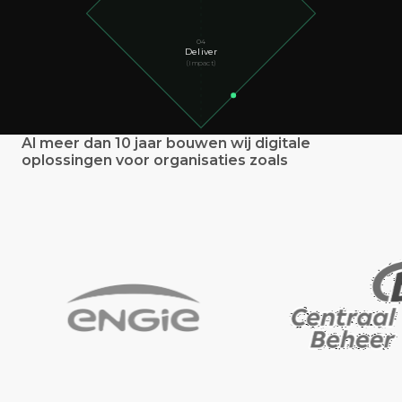
04
Deliver
(Impact)
Al meer dan 10 jaar bouwen wij digitale
Probleem: Fase 01 Discover (Inzicht), Fase 02 Define (R
oplossingen voor organisaties zoals
Het Beslismoment: Go / No-Go
Oplossing: Fase 03 Develop (Bewijs), Fase 04 Deliver (