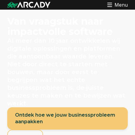
Menu
Van vraagstuk
naar
impactvolle software
Al meer dan 10 jaar ontwikkelen wij
digitale oplossingen en platformen
die aantoonbaar waarde leveren.
Niet door direct te starten met
bouwen, maar door eerst te
begrijpen wat het echte
businessprobleem is, de juiste
keuzes te maken en te bewijzen wat
werkt.
Ontdek hoe we jouw businessprobleem
aanpakken