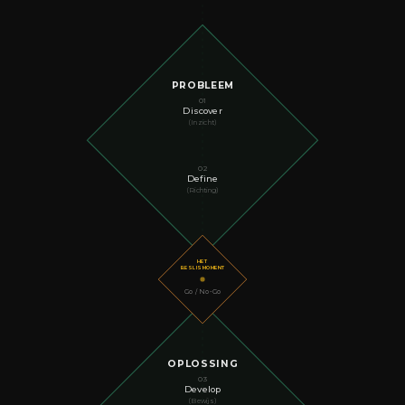
PROBLEEM
01
Discover
(Inzicht)
02
Define
(Richting)
HET
BESLISMOMENT
Go / No-Go
OPLOSSING
03
Develop
(Bewijs)