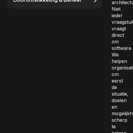
Doorontwikkeling & Beheer
architect
Niet
ieder
vraagstu
vraagt
direct
om
software.
We
helpen
organisat
om
eerst
de
situatie,
doelen
en
mogelijk
scherp
te