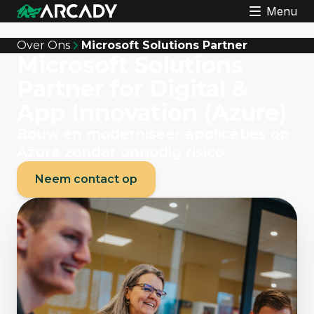
Menu
Over Ons
Microsoft Solutions Partner
Microsoft Solutions
Partner for Digital &
App Innovation (Azure)
Bouw en moderniseer applicaties op
Azure zonder onnodig risico.
Neem contact op