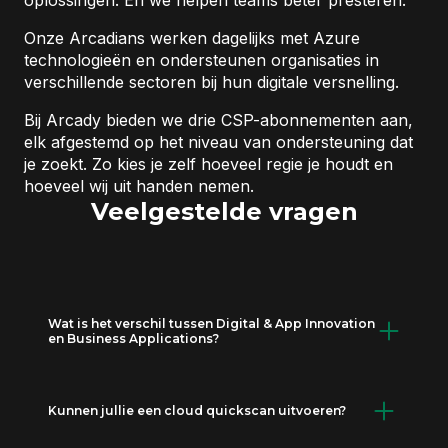
Onze Arcadians werken dagelijks met Azure
technologieën en ondersteunen organisaties in
verschillende sectoren bij hun digitale versnelling.
Bij Arcady bieden we drie CSP-abonnementen aan,
elk afgestemd op het niveau van ondersteuning dat
je zoekt. Zo kies je zelf hoeveel regie je houdt en
hoeveel wij uit handen nemen.
Veelgestelde vragen
Wat is het verschil tussen Digital & App Innovation
en Business Applications?
Digital & App Innovation richt zich op Azure,
applicatieontwikkeling en modernisering.
Kunnen jullie een cloud quickscan uitvoeren?
Business Applications draait om Dynamics
365 en Power Platform. Voor deze