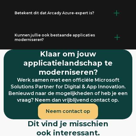
Ja. Met onze Cloud QuickScan of Second
vraagstukken werken wij samen met
Opinion krijg je binnen enkele dagen inzicht in
gespecialiseerde partners.
Betekent dit dat Arcady Azure-expert is?
je cloudomgeving, architectuur en
verbeterpotentieel. Zo weet je waar je staat en
Ja. De Solutions Partner-status is gebaseerd
wat de volgende stap is.
op aantoonbare Azure-kennis, certificeringen
Kunnen jullie ook bestaande applicaties
moderniseren?
en gerealiseerd klantsucces.
Klaar om jouw
Zeker. Modernisering van legacy software
naar schaalbare cloud-native architecturen is
applicatielandschap te
een belangrijk onderdeel van onze
moderniseren?
dienstverlening.
Werk samen met een officiële Microsoft
Solutions Partner for Digital & App Innovation.
Benieuwd naar de mogelijkheden of heb je een
vraag? Neem dan vrijblijvend contact op.
Neem contact op
Dit vind je misschien
ook
interessant.