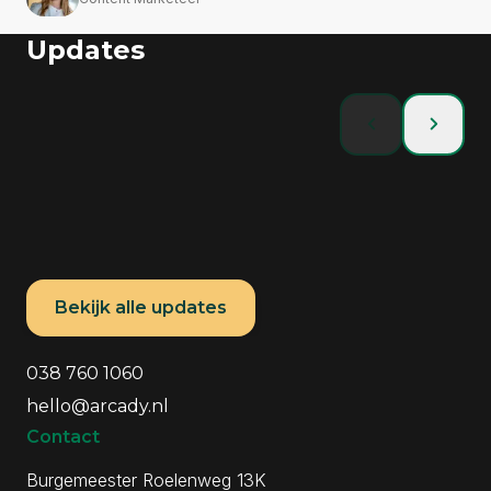
Updates
Techtalk
Techtalk
Bekijk alle updates
AI maakt
API-versioning in
technische
.NET 10: slimme
Algemene informatie
Contactgegevens
kennis
keuzes voor
038 760 1060
belangrijker.
groeiende API-
hello@arcady.nl
Juist nu.
landschappen
Contact
Lees meer
Lees meer
Burgemeester Roelenweg 13K