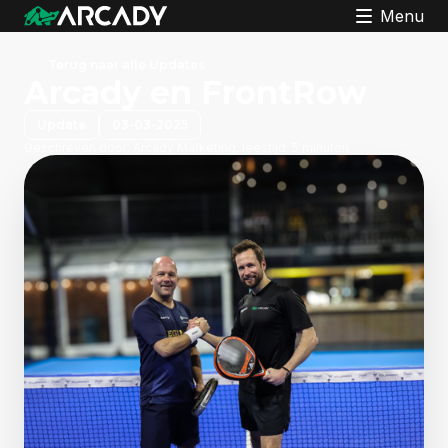
Menu
Terug naar alle Updates
Arcady en FrontRow
Update
03-03-2025
Geschreven door:
Arcady Marketing, leestijd: 5 minuten