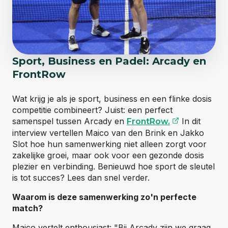
Sport, Business en Padel: Arcady en
FrontRow
Wat krijg je als je sport, business en een flinke dosis
competitie combineert? Juist: een perfect
(opent exte
samenspel tussen Arcady en
In dit
FrontRow.
interview vertellen Maico van den Brink en Jakko
Slot hoe hun samenwerking niet alleen zorgt voor
zakelijke groei, maar ook voor een gezonde dosis
plezier en verbinding. Benieuwd hoe sport de sleutel
is tot succes? Lees dan snel verder.
Waarom is deze samenwerking zo'n perfecte
match?
Maico vertelt enthousiast: "Bij Arcady zijn we graag