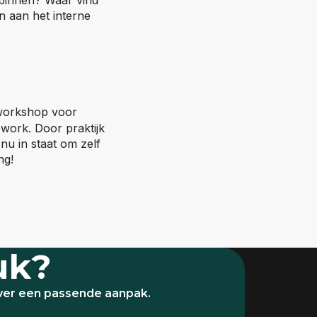
n aan het interne
workshop voor
work. Door praktijk
nu in staat om zelf
ng!
uk?
over een passende aanpak.