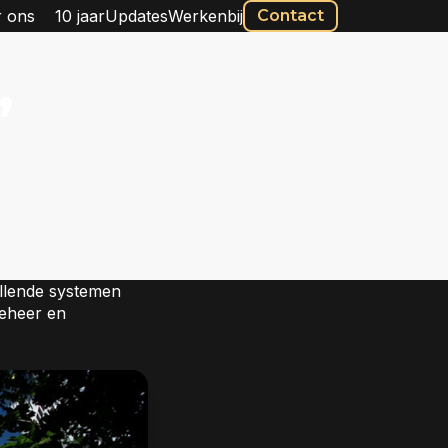
 ons
10 jaar
Updates
Werkenbij
Contact
,
illende systemen
beheer en