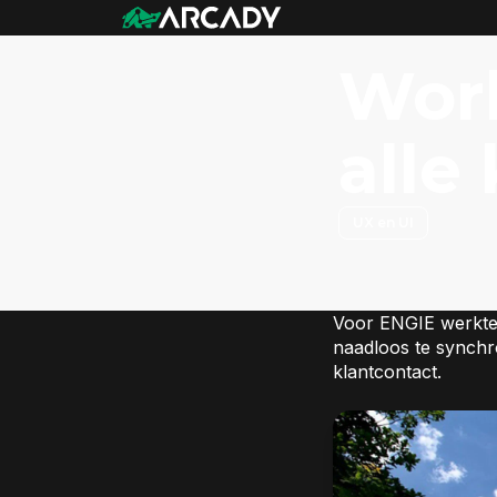
Work
alle
UX en UI
Voor ENGIE werkte 
naadloos te synchr
klantcontact.