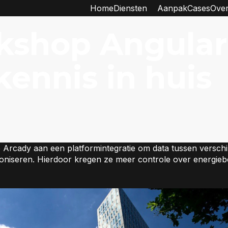
Home
Diensten
Aanpak
Cases
Over
shop Angular
 kennis in huis
Arcady aan een platformintegratie om data tussen versch
oniseren. Hierdoor kregen ze meer controle over energie