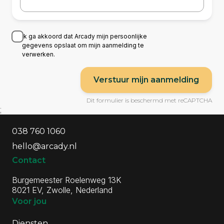
Ik ga akkoord dat Arcady mijn persoonlijke
gegevens opslaat om mijn aanmelding te
verwerken.
Verstuur mijn aanmelding
Dit formulier is beschermd met reCAPTCHA
;
Algemene informatie
Contactgegevens
038 760 1060
hello@arcady.nl
Contact
Burgemeester Roelenweg 13K
8021 EV, Zwolle, Nederland
Voor jou
Diensten