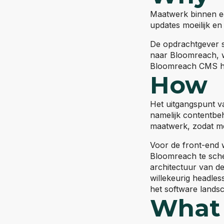
Maatwerk binnen een
updates moeilijk e
De opdrachtgever s
naar Bloomreach, wa
Bloomreach CMS he
How
Het uitgangspunt v
namelijk contentbe
maatwerk, zodat m
Voor de front-end 
Bloomreach te schei
architectuur van de
willekeurig headle
het software landsc
What