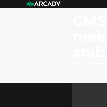
CMS 
meer
stabi
.NET
Back-end 