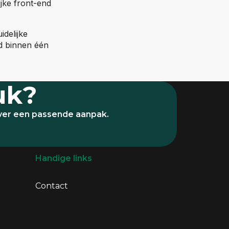
ijke front-end
delijke
d binnen één
uk?
over een passende aanpak.
Handige links
Contact