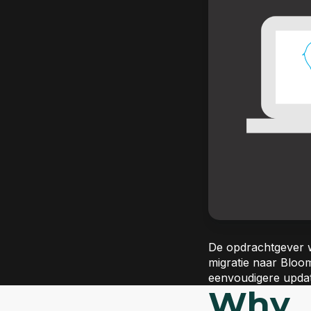
De opdrachtgever w
migratie naar Bloo
eenvoudigere updat
Why