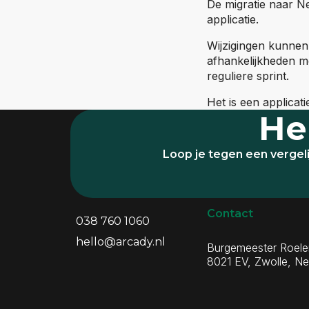
De migratie naar Ne
applicatie.
Wijzigingen kunnen
afhankelijkheden m
reguliere sprint.
Het is een applicat
He
Loop je tegen een vergel
Algemene inform
Contactgegeve
Contact
038 760 1060
hello@arcady.nl
Burgemeester Roel
8021 EV, Zwolle, Ne