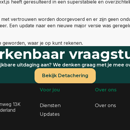
xt.js heeft geresulteerd in een superstabiele en overzichtel
 met vertrouwen worden doorgevoerd en er zijn geen ondui
eer. Een update naar een nieuwe major versie was geregel
ie geworden, waar je op kunt rekenen.
rkenbaar vraagst
ijkbare uitdaging aan? We denken graag met je mee 
Bekijk Detachering
atie
ns
Voor jou
Over ons
enweg 13K
Diensten
Over ons
derland
Updates