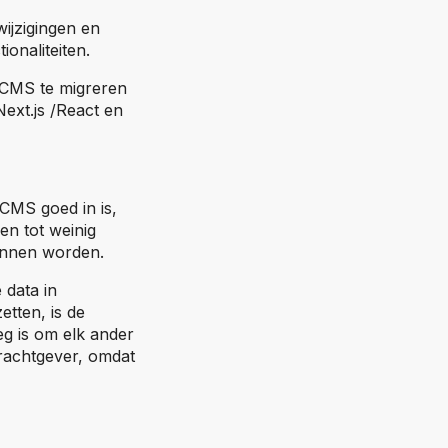
wijzigingen en
onaliteiten.
 CMS te migreren
ext.js /React en
CMS goed in is,
n tot weinig
unnen worden.
 data in
etten, is de
eg is om elk ander
drachtgever, omdat