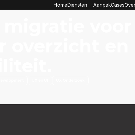
Home
Diensten
Aanpak
Cases
Over
migratie voor
 overzicht en
liteit.
development
UX en UI
UX Onderzoek