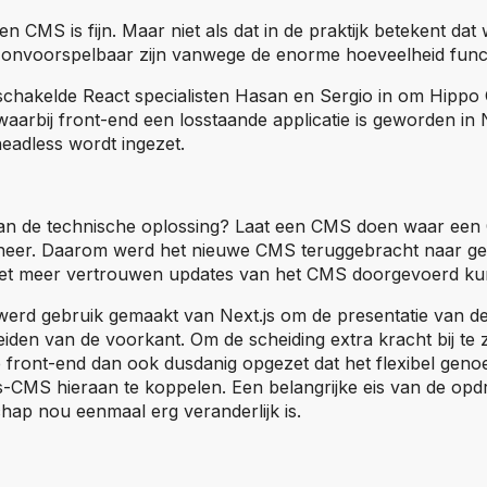
 CMS is fijn. Maar niet als dat in de praktijk betekent dat 
n onvoorspelbaar zijn vanwege de enorme hoeveelheid functi
chakelde React specialisten Hasan en Sergio in om Hippo
arbij front-end een losstaande applicatie is geworden in N
adless wordt ingezet.
an de technische oplossing? Laat een CMS doen waar een 
heer. Daarom werd het nieuwe CMS teruggebracht naar gee
et meer vertrouwen updates van het CMS doorgevoerd k
werd gebruik gemaakt van Next.js om de presentatie van de
den van de voorkant. Om de scheiding extra kracht bij te z
 front-end dan ook dusdanig opgezet dat het flexibel geno
ss-CMS hieraan te koppelen. Een belangrijke eis van de op
hap nou eenmaal erg veranderlijk is.